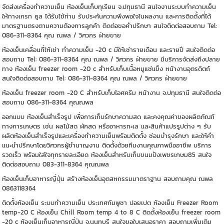
จัดส่งเครื่องทำความเย็น ห้องเย็นเก็บทุเรียน จ.ปทุมธานี สนใจงานระบบทำความเย็น
ให้ทางเกรท คูล ได้รับใช้ท่าน รับประกันความพึงพอใจในผลงาน และการติดตั้งที่ได้
มาตรฐานตรงตามความต้องการลูกค้า ติดต่อขอคำปรึกษา สนใจติดต่อสอบถาม Tel:
086-311-8364 คุณ ณพล / วิศวกร ฝ่ายขาย
ห้องเย็นเคลื่อนที่ให้เช่า ทำความเย็น -20 c มีให้เช่ารายเดือน และรายปี สนใจติดต่อ
สอบถาม Tel: 086-311-8364 คุณ ณพล / วิศวกร ฝ่ายขาย มีบริการจัดส่งถึงปลาย
ทาง ห้องเย็น freezer room -20 c สำหรับเก็บเนื้อหมูแช่แข็ง หน้างานอุตรดิตถ์
สนใจติดต่อสอบถาม Tel: 086-311-8364 คุณ ณพล / วิศวกร ฝ่ายขาย
ห้องเย็น freezer room -20 C สำหรับเก็บไอศครีม หน้างาน จ.ปทุมธานี สนใจติดต่อ
สอบถาม 086-311-8364 คุณณพล
ออกแบบ ห้องเย็นสำเร็จรูป เพื่อการเก็บรักษาความสด และคงคุณค่าของผลิตภัณฑ์
ทางการเกษตร เช่น ผลไม้สด ผักสด หรืออาหารทะเล และสินค้าแปรรูปต่าง ๆ รับ
ผลิตห้องเย็นสำเร็จรูปและเครื่องทำความเย็นพร้อมติดตั้ง ซ่อมบำรุงรักษา และให้คำ
แนะนำปรึกษาโดยวิศวกรผู้ชำนาญงาน ติดตั้งด้วยทีมงานคุณภาพมืออาชีพ บริการ
รวดเร็ว พร้อมใส่ใจทุกรายละเอียด ห้องเย็นสำหรับเก็บขนมปังเพชรเกษม85 สนใจ
ติดต่อสอบถาม 083-311-8364 คุณณพล
ห้องเย็นเก็บอาหารญี่ปุ่น สร้างห้องเย็นอุตสหกรรมมาตราฐาน สอบถามคุณ ณพล
0863118364
ติดตั้งห้องเย็น ระบบทำความเย็น ประเทศกัมพูชา ปอยเปต ห้องเย็น Freezer Room
temp-20 C ห้องเย็น Chill Room temp 4 to 8 C ติดตั้งห้องเย็น freezer room
-20 c ห้องเย็นเก็บอาหารญี่ปุ่น จ.นนทบุรี สนใจขอใบเสนอราคา สอบถามเพิ่มเติม