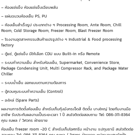
– ห้องแช่แข็ง ห้องแช่แข็งเฉียบพลัน
– แผ่นฉนวนห้องเย็น PS, PU
– ห้องเย็นสำเร็จรูป ประเภทต่าง ๆ Processing Room, Ante Room, Chill
Room, Cold Storage Room, Freezer Room, Blast Freezer Room
– โรงงานอุตสาหกรรมสินค้าแปรรูปต่าง ๆ Industrial & Food processing
factory
– ตู้แช่, ตู้แช่แข็ง มีให้เลือก CDU แบบ Built-in หรือ Remote
– ระบบทำความเย็น สำหรับห้องเย็น, Supermarket, Convenience Store,
Package Condensing Unit, Multi Compressor Rack, and Package Water
Chiller
– ระบบน้ำเย็น ออกแบบตามความต้องการ
– ตู้ควบคุมระบบทำความเย็น (Control)
– อะไหล่ (Spare Parts)
ผลงานการติดตั้งห้องเย็น สำหรับเก็บกุ้งมังกรเจ็ดสี ติดตั้ง บางใหญ่ โดยทีมงานมือ
อาชีพ รับประกันผลงานเป็นระยะเวลา 1 ปี สนใจติดต่อสอบถาม Tel: 086-311-8364
คุณ ณพล / วิศวกร ฝ่ายขาย
ห้องเย็น freezer room -20 C สำหรับเก็บไอศกรีม หน้างาน จ.ปทุมธานี สนใจติดต่อ
สอบถาม Tel: 086-311-8364 คุณ ณพล / วิศวกร ฝ่ายขาย หน่วยงานศูนย์ภูฟ้า