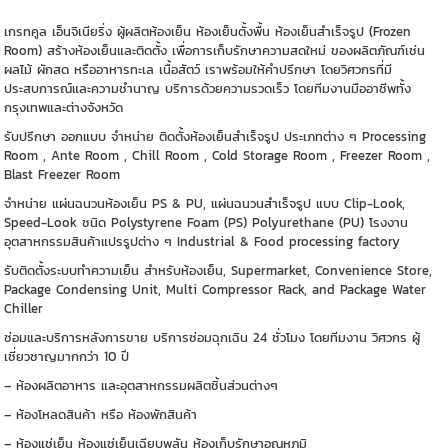
เกรทคูล เอ็นจิเนียริ่ง ผู้ผลิตห้องเย็น ห้องเย็นตั้งพื้น ห้องเย็นสำเร็จรูป (Frozen
Room) สร้างห้องเย็นและติดตั้ง เพื่อการเก็บรักษาความสดใหม่ ของผลิตภัณฑ์เช่น
ผลไม้ ผักสด หรืออาหารทะเล เนื้อสัตว์ เราพร้อมให้คำปรึกษา โดยวิศวกรที่มี
ประสบการณ์และความชำนาญ บริการด้วยความรวดเร็ว โดยทีมงานมืออาชีพทั้ง
กรุงเทพและต่างจังหวัด
รับปรึกษา ออกแบบ จำหน่าย ติดตั้งห้องเย็นสำเร็จรูป ประเภทต่าง ๆ Processing
Room , Ante Room , Chill Room , Cold Storage Room , Freezer Room ,
Blast Freezer Room
จำหน่าย แผ่นฉนวนห้องเย็น PS & PU, แผ่นฉนวนสำเร็จรูป แบบ Clip-Look,
Speed-Look ชนิด Polystyrene Foam (PS) Polyurethane (PU) โรงงาน
อุตสาหกรรมสินค้าแปรรูปต่าง ๆ Industrial & Food processing factory
รับติดตั้งระบบทำความเย็น สำหรับห้องเย็น, Supermarket, Convenience Store,
Package Condensing Unit, Multi Compressor Rack, and Package Water
Chiller
ซ่อมและบริการหลังการขาย บริการซ่อมฉุกเฉิน 24 ชั่วโมง โดยทีมงาน วิศวกร ผู้
เชี่ยวชาญมากกว่า 10 ปี
– ห้องผลิตอาหาร และอุตสาหกรรมผลิตชิ้นส่วนต่างๆ
– ห้องโหลดสินค้า หรือ ห้องพักสินค้า
– ห้องแช่เย็น ห้องแช่เย็นเฉียบพลัน ห้องเก็บรักษาอุณหภูมิ